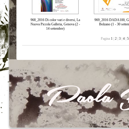
968_2016 Di color vari e diversi, La
969_2016 DADA100, G. 
Nuova Piccola Galleria, Genova (2 -
Bolzano (1 - 30 sette
14 settembre)
Pagina
1
|
2
|
3
|
4
|
5